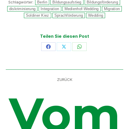
Schlagwörter:
Berlin
Bildungsaufstieg
Bildungsförderung
diskriminierung
Integration
Medienhof-Wedding
Migration
Soldiner Kiez
Sprachförderung
Wedding
Teilen Sie diesen Post
Share
Share
Share
on
on
on
Facebook
X
WhatsApp
Kommentarnavigation
ZURÜCK
Vom