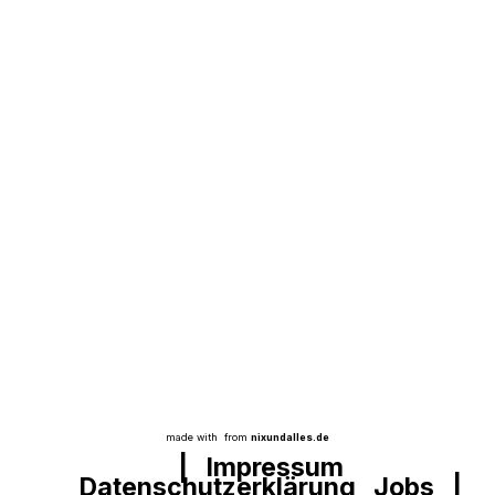
denkbar
Aus dem Projekt
SprInt feiert 2025 das zwanzigjährige Jubiläum
und es ist klar, dass es uns ohne die
Unterstützung der Politik schon lange nicht
mehr gäbe. Parteiübergreifend haben sich
Politiker aus der SPD, der Linken, der Grünen,
aus der FDP und der CDU, sogar schon aus
der CSU, für uns eingesetzt, damit unser
Anlaufpunkt für junge, bildungsbenachteiligte
Migranten in Wedding-Gesundbrunnen
erhalten werden kann.
made with
from
nixundalles.de
|
Impressum
Datenschutzerklärung
Jobs
|