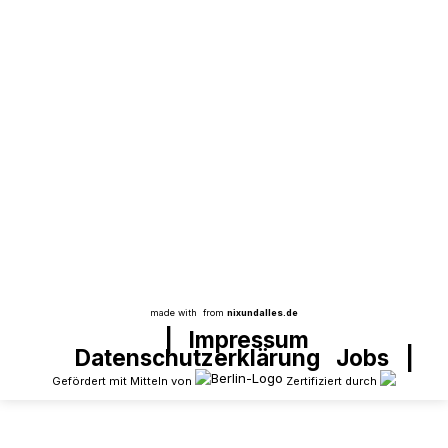
„Wer wird denn jetzt Pate für mein Kind?“
Berlin-Wedding, 26. November 2024 – von
Enno Eidens Endlich ist es so weit – die
Patenkinder lernen ihre Paten kennen. Damit
geht das Patenschaftsprojekt im Schuljahr
2024/25 richtig los. In der Gottfried-Röhl-
Schule treffen sich Pat*innen, Patenkinder
und deren Eltern. An der großen Tafel im
Mehrzweckraum der Gottfried-Röhl-Schule…
made with
from
nixundalles.de
|
Impressum
Datenschutzerklärung
Jobs
|
Gefördert mit Mitteln von
Zertifiziert durch