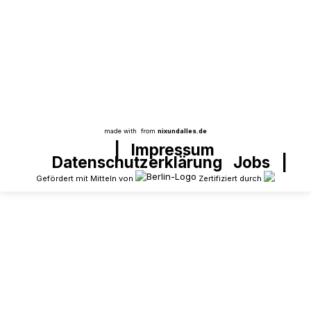
gesucht
Aus dem Projekt
SprInt startet das Patenschaftsprojekt an der
Gottfried-Röhl-Grundschule im Parkviertel
made with
from
nixundalles.de
|
Impressum
Datenschutzerklärung
Jobs
|
Gefördert mit Mitteln von
Zertifiziert durch