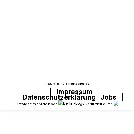
Aus dem Projekt
Der Bedarf an unseren Angeboten ist gewaltig
und wächst beständig. Glücklicherweise
erreichen uns immer wieder Spenden, die uns
helfen, unsere Arbeit für die Kids hier im Kiez
zu bewältigen. Denn auf Spenden sind wir
dringend angewiesen. Warum eigentlich? Und
was finanzieren wir mit den Spenden?
made with
from
nixundalles.de
|
Impressum
Datenschutzerklärung
Jobs
|
Gefördert mit Mitteln von
Zertifiziert durch