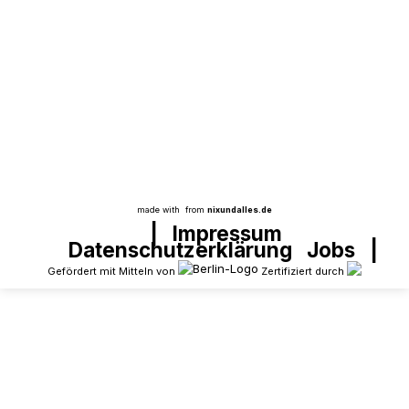
Aus dem Projekt
Trotz Bildungsmisere kürzt der Berliner Senat
unsere Mittel um 50.000€. Deshalb haben wir
uns mit einer Mitteilung an die Presse
gewendet, um auf die Verhältnisse hier im Kiez
aufmerksam zu machen.
made with
from
nixundalles.de
|
Impressum
Datenschutzerklärung
Jobs
|
Gefördert mit Mitteln von
Zertifiziert durch