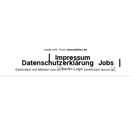
SprInt hat in den letzten fünfzehn Jahren
schon immer versucht, Theaterstücke auf die
Bühne zu bringen. „Warum?“, könnte man
fragen. Was war die Absicht dahinter?
made with
from
nixundalles.de
|
Impressum
Datenschutzerklärung
Jobs
|
Gefördert mit Mitteln von
Zertifiziert durch