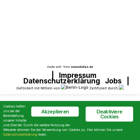
dann?
Aus dem Projekt
Pfannkuchen wenden, Kirschlorbeer stutzen:
Traumjobs zum Ausprobieren im Medienhof-
Wedding
made with
from
nixundalles.de
|
Impressum
Datenschutzerklärung
Jobs
|
Gefördert mit Mitteln von
Zertifiziert durch
Cookies helfen
Akzeptieren
Deaktiviere
uns bei der
Cockies
Bereitstellung
unserer Inhalte
und Dienste. Durch die weitere Nutzung der
Webseite stimmen Sie der Verwendung von Cookies zu. Hier können Sie unsere
Datenschutzerklärung
lesen.