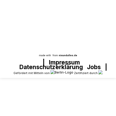
Fortbildung in Gusow
Aus dem Projekt
Auch Lehrer müssen lernen: Am Wochenende
haben wir eine DaZ Fortbildung in Gusow
gemacht!
made with
from
nixundalles.de
|
Impressum
Datenschutzerklärung
Jobs
|
Gefördert mit Mitteln von
Zertifiziert durch