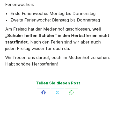
Ferienwochen:
Erste Ferienwoche: Montag bis Donnerstag
Zweite Ferienwoche: Dienstag bis Donnerstag
Am Freitag hat der Medienhof geschlossen,
weil
„Schüler helfen Schüler“ in den Herbstferien nicht
stattfindet.
Nach den Ferien sind wir aber auch
jeden Freitag wieder für euch da.
Wir freuen uns darauf, euch im Medienhof zu sehen.
Habt schöne Herbstferien!
Teilen Sie diesen Post
Share
Share
Share
on
on
on
Facebook
X
WhatsApp